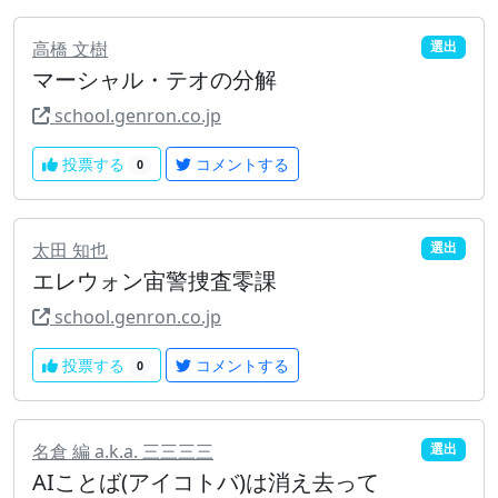
高橋 文樹
選出
マーシャル・テオの分解
school.genron.co.jp
投票する
コメントする
0
太田 知也
選出
エレウォン宙警捜査零課
school.genron.co.jp
投票する
コメントする
0
名倉 編 a.k.a. 三三三三
選出
AIことば(アイコトバ)は消え去って