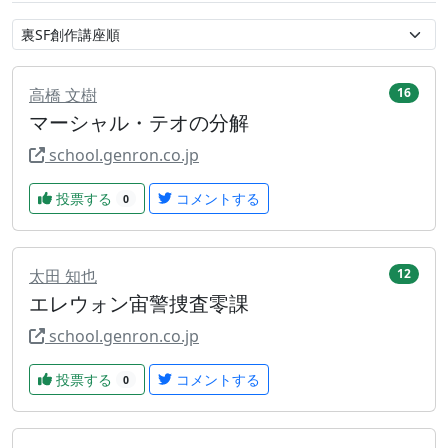
高橋 文樹
16
マーシャル・テオの分解
school.genron.co.jp
投票する
コメントする
0
太田 知也
12
エレウォン宙警捜査零課
school.genron.co.jp
投票する
コメントする
0