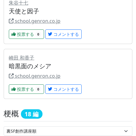
朱谷十七
天使と因子
school.genron.co.jp
投票する
コメントする
0
崎田 和香子
暗黒面のメシア
school.genron.co.jp
投票する
コメントする
0
梗概
18 編