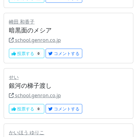
崎田 和香子
暗黒面のメシア
school.genron.co.jp
投票する
コメントする
0
せい
銀河の梯子渡し
school.genron.co.jp
投票する
コメントする
0
かいほう ゆりこ