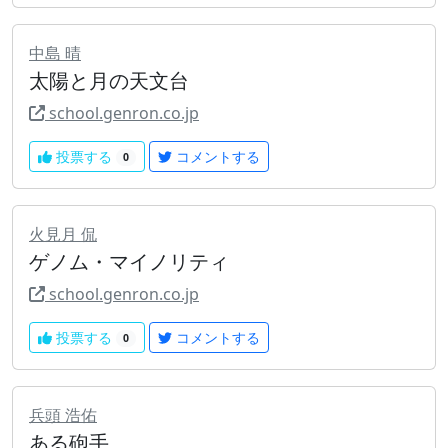
中島 晴
太陽と月の天文台
school.genron.co.jp
投票する
コメントする
0
火見月 侃
ゲノム・マイノリティ
school.genron.co.jp
投票する
コメントする
0
兵頭 浩佑
ある砲手