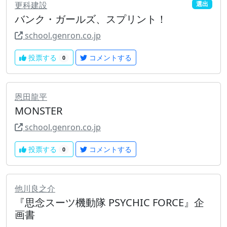
更科建設
選出
バンク・ガールズ、スプリント！
school.genron.co.jp
投票する
コメントする
0
恩田龍平
MONSTER
school.genron.co.jp
投票する
コメントする
0
他川良之介
『思念スーツ機動隊 PSYCHIC FORCE』企
画書