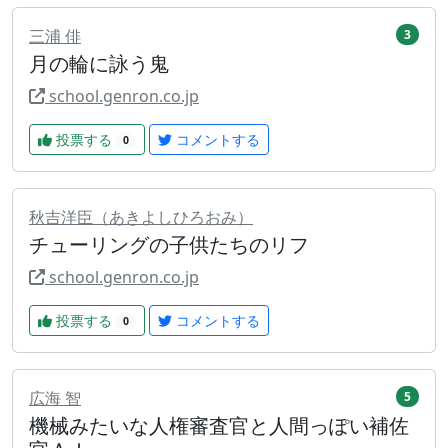
三浦 俳
3
月の輪に詠う鬼
school.genron.co.jp
投票する
コメントする
0
秋吉洋臣（あきよしひろおみ）
チューリングの子供たちのリフ
school.genron.co.jp
投票する
コメントする
0
広海 智
5
機械みたいな人権審査官と人間っぽい補佐