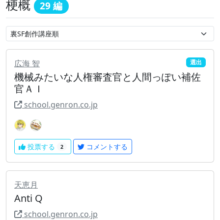
梗概
29 編
広海 智
選出
機械みたいな人権審査官と人間っぽい補佐
官ＡＩ
school.genron.co.jp
投票する
コメントする
2
天恵月
Anti Q
school.genron.co.jp