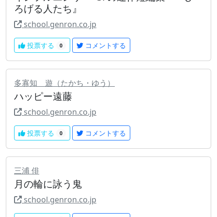
ろげる人たち』
school.genron.co.jp
投票する
コメントする
0
多寡知 遊（たかち・ゆう）
ハッピー遠藤
school.genron.co.jp
投票する
コメントする
0
三浦 俳
月の輪に詠う鬼
school.genron.co.jp