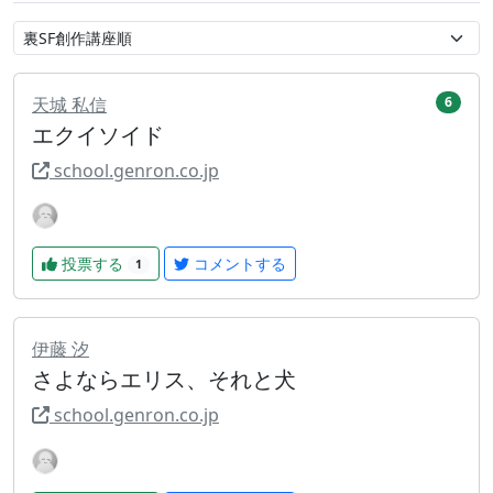
天城 私信
6
エクイソイド
school.genron.co.jp
投票する
コメントする
1
伊藤 汐
さよならエリス、それと犬
school.genron.co.jp