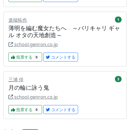
道端拓也
1
薄明を編む魔女たちへ ～バリキャリ ギャ
ル オタの天地創造～
school.genron.co.jp
投票する
コメントする
0
三浦 俳
3
月の輪に詠う鬼
school.genron.co.jp
投票する
コメントする
0