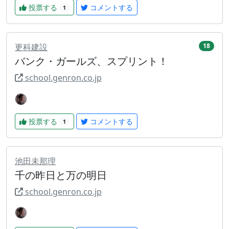
投票する
コメントする
1
更科建設
18
バンク・ガールズ、スプリント！
school.genron.co.jp
投票する
コメントする
1
池田未那理
千の昨日と万の明日
school.genron.co.jp