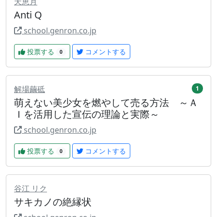
天恵月
Anti Q
school.genron.co.jp
投票する
コメントする
0
解場繭砥
1
萌えない美少女を燃やして売る方法 ～Ａ
Ｉを活用した宣伝の理論と実際～
school.genron.co.jp
投票する
コメントする
0
谷江 リク
サキカノの絶縁状