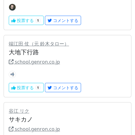
投票する
コメントする
1
端江田 仗（元 鈴木タロー）
大地下行路
school.genron.co.jp
投票する
コメントする
1
谷江 リク
サキカノ
school.genron.co.jp