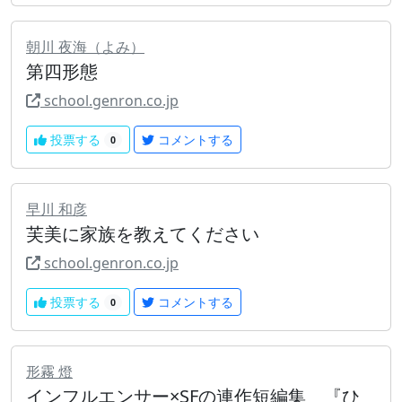
朝川 夜海（よみ）
第四形態
school.genron.co.jp
投票する
コメントする
0
早川 和彦
芙美に家族を教えてください
school.genron.co.jp
投票する
コメントする
0
形霧 燈
インフルエンサー×SFの連作短編集 『ひ