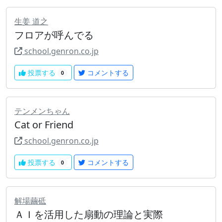
生姜 道之
フロアが呼んでる
school.genron.co.jp
投票する
コメントする
0
テンメンちゃん
Cat or Friend
school.genron.co.jp
投票する
コメントする
0
解場繭砥
ＡＩを活用した扇動の理論と実際