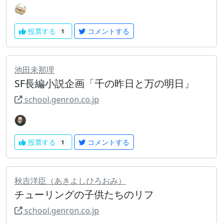
投票する
コメントする
1
池田未那理
SF長編小説企画「千の昨日と万の明日」
school.genron.co.jp
投票する
コメントする
1
秋吉洋臣（あきよしひろおみ）
チューリングの子供たちのリフ
school.genron.co.jp