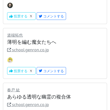
投票する
コメントする
1
道端拓也
薄明を編む魔女たちへ
school.genron.co.jp
投票する
コメントする
1
春戸 紘
あらゆる透明な幽霊の複合体
school.genron.co.jp