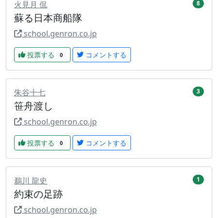
火見月 侃
8
蘇る日本商船隊
school.genron.co.jp
投票する
コメントする
0
朱谷十七
3
笹舟渡し
school.genron.co.jp
投票する
コメントする
0
鵜川 龍史
1
約束の足跡
school.genron.co.jp