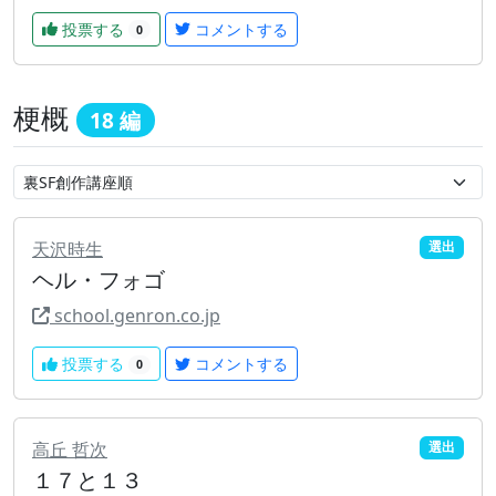
投票する
コメントする
0
梗概
18 編
天沢時生
選出
ヘル・フォゴ
school.genron.co.jp
投票する
コメントする
0
高丘 哲次
選出
１７と１３