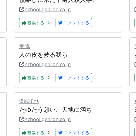
school.genron.co.jp
投票する
コメントする
0
黄 逸
人の皮を被る我ら
school.genron.co.jp
投票する
コメントする
0
道端拓也
たゆたう願い、天地に満ち
school.genron.co.jp
投票する
コメントする
0