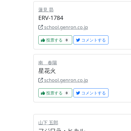
蓮見 昴
ERV-1784
school.genron.co.jp
投票する
コメントする
0
南 春陽
星花火
school.genron.co.jp
投票する
コメントする
0
山下 五郎
フジワラ・ヒカル