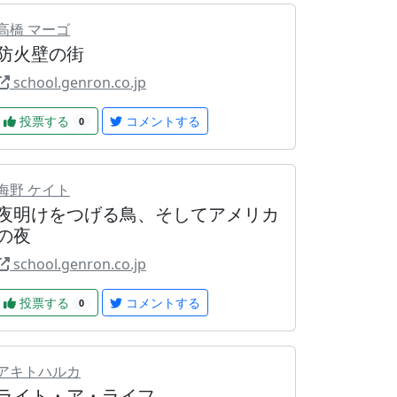
高橋 マーゴ
防火壁の街
school.genron.co.jp
投票する
コメントする
0
海野 ケイト
夜明けをつげる鳥、そしてアメリカ
の夜
school.genron.co.jp
投票する
コメントする
0
アキトハルカ
ライト・ア・ライフ