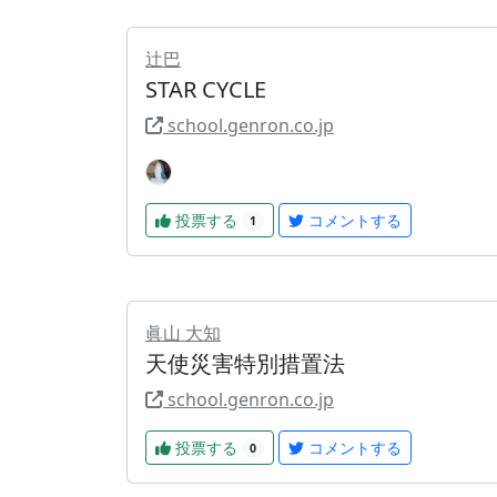
辻巴
STAR CYCLE
school.genron.co.jp
投票する
コメントする
1
眞山 大知
天使災害特別措置法
school.genron.co.jp
投票する
コメントする
0