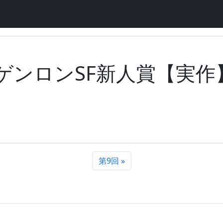
ゲンロンSF新人賞【実作
第9回 »