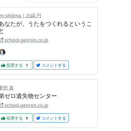
en shijima | 志縞 円
あなたが、うたをつくれるというこ
と
school.genron.co.jp
投票する
コメントする
1
夢想 真
第ゼロ遺失物センター
school.genron.co.jp
投票する
コメントする
0