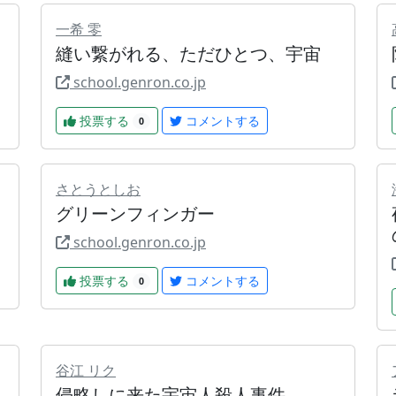
一希 零
縫い繋がれる、ただひとつ、宇宙
school.genron.co.jp
投票する
コメントする
0
さとうとしお
グリーンフィンガー
school.genron.co.jp
投票する
コメントする
0
谷江 リク
侵略しに来た宇宙人殺人事件