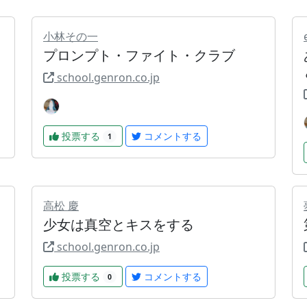
小林その一
プロンプト・ファイト・クラブ
school.genron.co.jp
投票する
コメントする
1
高松 慶
少女は真空とキスをする
school.genron.co.jp
投票する
コメントする
0