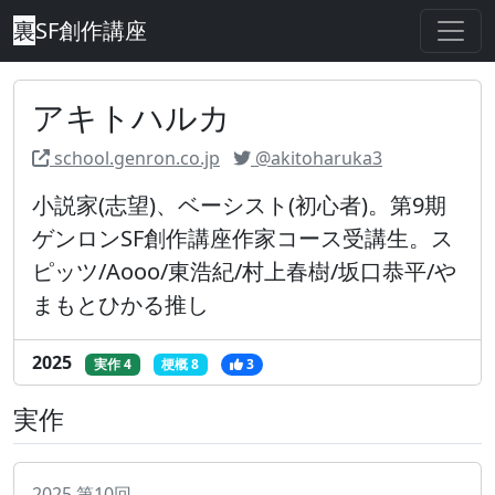
裏
SF創作講座
アキトハルカ
school.genron.co.jp
@akitoharuka3
小説家(志望)、ベーシスト(初心者)。第9期
ゲンロンSF創作講座作家コース受講生。ス
ピッツ/Aooo/東浩紀/村上春樹/坂口恭平/や
まもとひかる推し
2025
実作 4
梗概 8
3
実作
2025
第
10
回