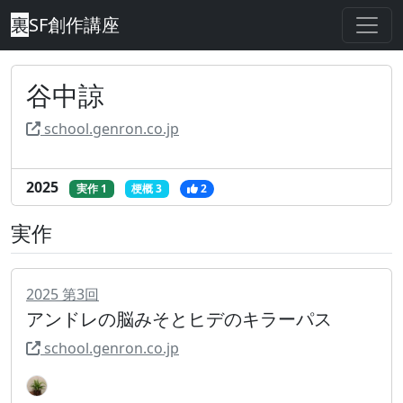
裏
SF創作講座
谷中諒
school.genron.co.jp
2025
実作 1
梗概 3
2
実作
2025
第
3
回
アンドレの脳みそとヒデのキラーパス
school.genron.co.jp