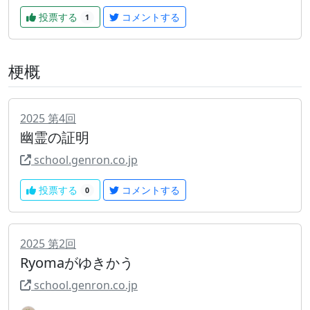
投票する
コメントする
1
梗概
2025
第
4
回
幽霊の証明
school.genron.co.jp
投票する
コメントする
0
2025
第
2
回
Ryomaがゆきかう
school.genron.co.jp