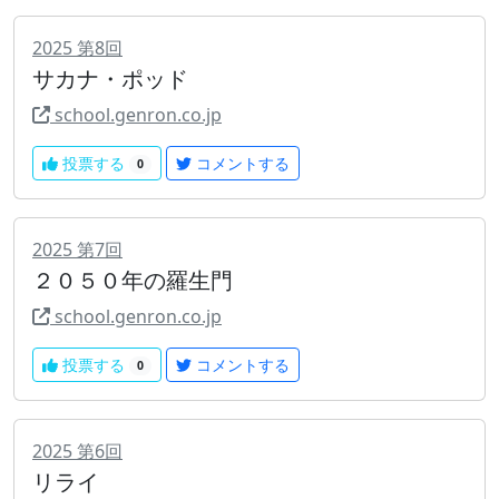
2025
第
8
回
サカナ・ポッド
school.genron.co.jp
投票する
コメントする
0
2025
第
7
回
２０５０年の羅生門
school.genron.co.jp
投票する
コメントする
0
2025
第
6
回
リライ