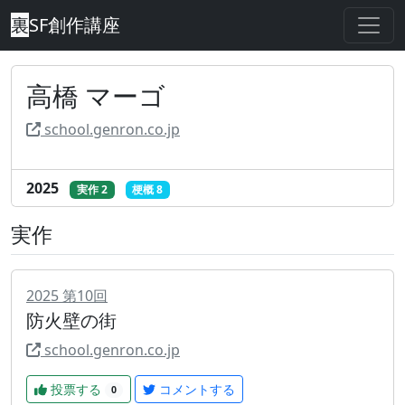
裏
SF創作講座
高橋 マーゴ
school.genron.co.jp
2025
実作 2
梗概 8
実作
2025
第
10
回
防火壁の街
school.genron.co.jp
投票する
コメントする
0