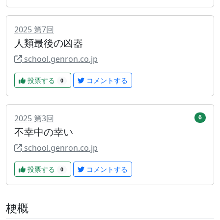
2025
第
7
回
人類最後の凶器
school.genron.co.jp
投票する
コメントする
0
2025
第
3
回
6
不幸中の幸い
school.genron.co.jp
投票する
コメントする
0
梗概