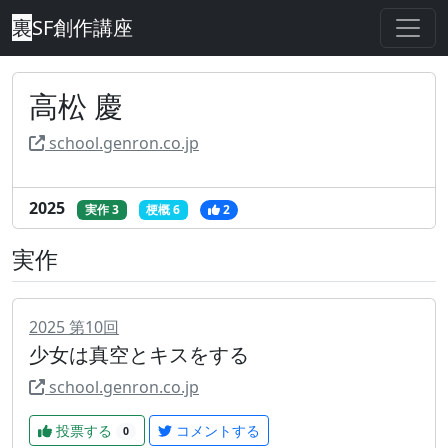
裏
SF創作講座
高松 慶
school.genron.co.jp
2025
実作 3
梗概 6
2
実作
2025
第
10
回
少女は真空とキスをする
school.genron.co.jp
投票する
コメントする
0