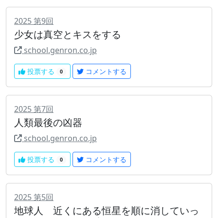
2025
第
9
回
少女は真空とキスをする
school.genron.co.jp
投票する
コメントする
0
2025
第
7
回
人類最後の凶器
school.genron.co.jp
投票する
コメントする
0
2025
第
5
回
地球人 近くにある恒星を順に消していっ