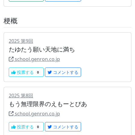
梗概
2025
第
9
回
たゆたう願い天地に満ち
school.genron.co.jp
投票する
コメントする
0
2025
第
8
回
もう無理限界のえもーとぴあ
school.genron.co.jp
投票する
コメントする
0