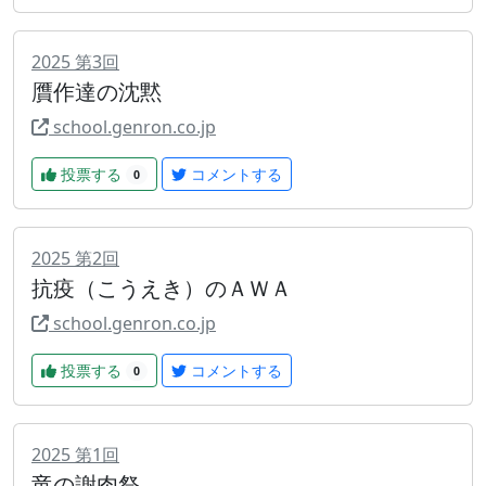
2025
第
3
回
贋作達の沈黙
school.genron.co.jp
投票する
コメントする
0
2025
第
2
回
抗疫（こうえき）のＡＷＡ
school.genron.co.jp
投票する
コメントする
0
2025
第
1
回
竜の謝肉祭