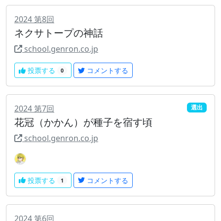
2024
第
8
回
ネクサトープの神話
school.genron.co.jp
投票する
コメントする
0
2024
第
7
回
選出
花冠（かかん）が種子を宿す頃
school.genron.co.jp
投票する
コメントする
1
2024
第
6
回