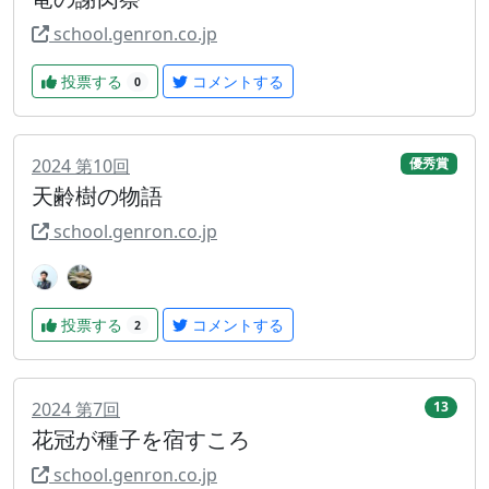
school.genron.co.jp
投票する
コメントする
0
2024
第
10
回
優秀賞
天齢樹の物語
school.genron.co.jp
投票する
コメントする
2
2024
第
7
回
13
花冠が種子を宿すころ
school.genron.co.jp