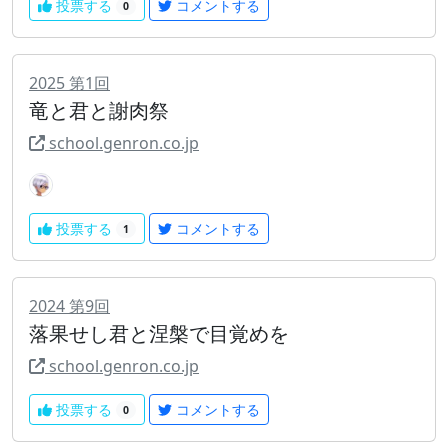
投票する
コメントする
0
2025
第
1
回
竜と君と謝肉祭
school.genron.co.jp
投票する
コメントする
1
2024
第
9
回
落果せし君と涅槃で目覚めを
school.genron.co.jp
投票する
コメントする
0