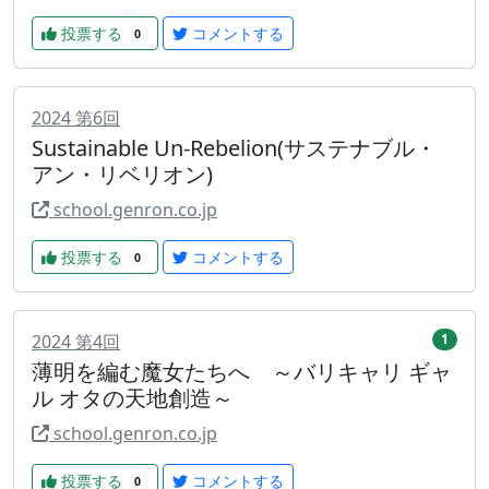
投票する
コメントする
0
2024
第
6
回
Sustainable Un-Rebelion(サステナブル・
アン・リベリオン)
school.genron.co.jp
投票する
コメントする
0
2024
第
4
回
1
薄明を編む魔女たちへ ～バリキャリ ギャ
ル オタの天地創造～
school.genron.co.jp
投票する
コメントする
0