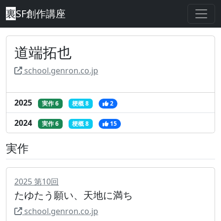
裏
SF創作講座
道端拓也
school.genron.co.jp
2025
実作 6
梗概 8
2
2024
実作 6
梗概 8
15
実作
2025
第
10
回
たゆたう願い、天地に満ち
school.genron.co.jp