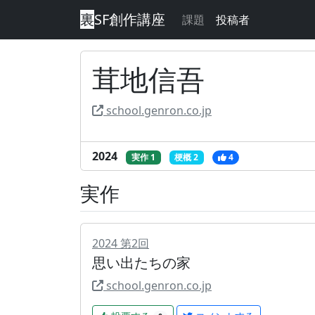
裏
SF創作講座
課題
投稿者
茸地信吾
school.genron.co.jp
2024
実作 1
梗概 2
4
実作
2024
第
2
回
思い出たちの家
school.genron.co.jp