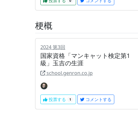
投票する
コメントする
0
梗概
2024
第
3
回
国家資格「マンキャット検定第1
級」玉吉の生涯
school.genron.co.jp
投票する
コメントする
1