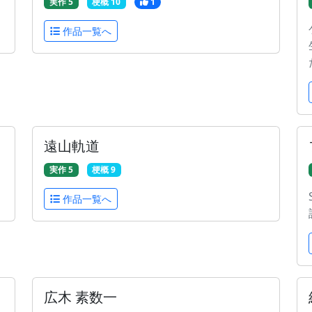
実作 5
梗概 10
1
作品一覧へ
遠山軌道
実作 5
梗概 9
作品一覧へ
広木 素数一