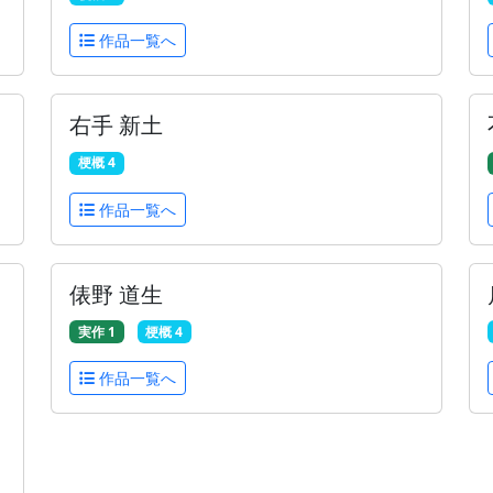
作品一覧へ
右手 新土
梗概 4
作品一覧へ
俵野 道生
実作 1
梗概 4
作品一覧へ