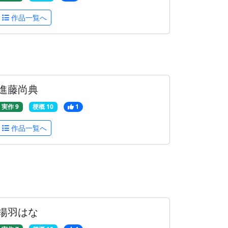
作品一覧へ
進藤尚典
実作 9
梗概 10
1
作品一覧へ
揚羽はな