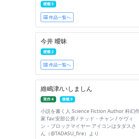
梗概 5
作品一覧へ
今井 曖昧
梗概 2
作品一覧へ
維嶋津/いしましん
実作 4
梗概 9
小説を書く人 Science Fiction Author 科幻
家 fav:安部公房 / テッド・チャン / ケヴィ
ン・ブロックマイヤー アイコンはタダスさ
ん（@TADASU_fire）より