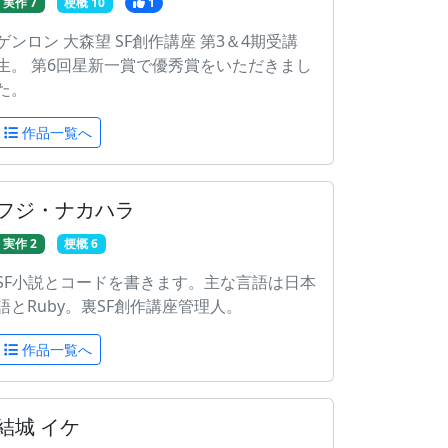
実作 7
梗概 10
1
ゲンロン 大森望 SF創作講座 第3＆4期受講
生。 第6回星新一賞で優秀賞をいただきまし
た。
作品一覧へ
フジ・ナカハラ
実作 2
梗概 6
SF小説とコードを書きます。主な言語は日本
語とRuby。裏SF創作講座管理人。
作品一覧へ
結城 イケ