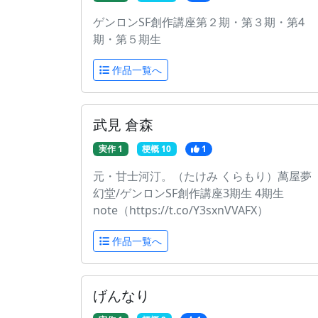
ゲンロンSF創作講座第２期・第３期・第4
期・第５期生
作品一覧へ
武見 倉森
実作 1
梗概 10
1
元・甘士河汀。（たけみ くらもり）萬屋夢
幻堂/ゲンロンSF創作講座3期生 4期生
note（https://t.co/Y3sxnVVAFX）
作品一覧へ
げんなり